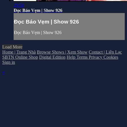
29:58
Đọc Báo Vẹm | Show 926
Đọc Báo Vẹm | Show 926
Đọc Báo Vẹm | Show 926
Load More
Home | Trang Nhà
Browse Shows | Xem Show
Contact | Liên Lạc
SBTN Online Shop
Digital Edition
Help
Terms
Privacy
Cookies
Sign in
×