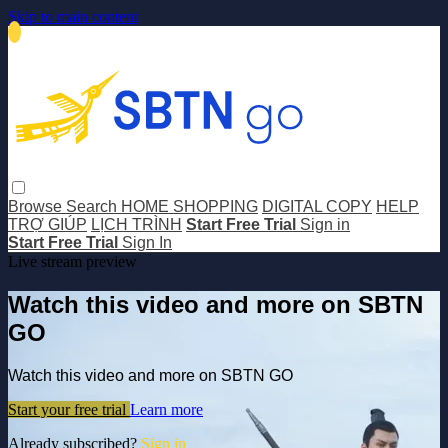
Skip to main content
Browse
Search
HOME SHOPPING
DIGITAL COPY
HELP
TRỢ GIÚP
LỊCH TRÌNH
Start Free Trial
Sign in
Start Free Trial
Sign In
Live stream preview
Watch this video and more on SBTN
GO
Watch this video and more on SBTN GO
Start your free trial
Learn more
Already subscribed?
Sign in