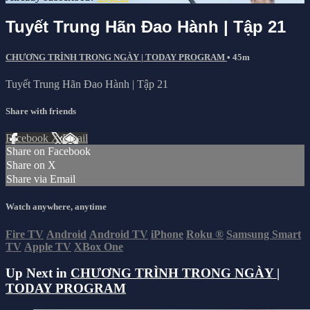
Tuyết Trung Hãn Đao Hành | Tập 21
CHƯƠNG TRÌNH TRONG NGÀY | TODAY PROGRAM
• 45m
Tuyết Trung Hãn Đao Hành | Tập 21
Share with friends
Facebook
X
Email
Share on Facebook
Share on X
Share via Email
Watch anywhere, anytime
Fire TV
Android
Android TV
iPhone
Roku
®
Samsung Smart
TV
Apple TV
XBox One
Up Next in
CHƯƠNG TRÌNH TRONG NGÀY |
TODAY PROGRAM