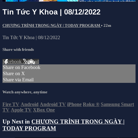
Tin Tức Y Khoa | 08/12/2022
CHƯƠNG TRÌNH TRONG NGÀY | TODAY PROGRAM
• 22m
Tin Tức Y Khoa | 08/12/2022
Share with friends
Facebook
X
Email
Share on Facebook
Share on X
Share via Email
Watch anywhere, anytime
Fire TV
Android
Android TV
iPhone
Roku
®
Samsung Smart
TV
Apple TV
XBox One
Up Next in
CHƯƠNG TRÌNH TRONG NGÀY |
TODAY PROGRAM