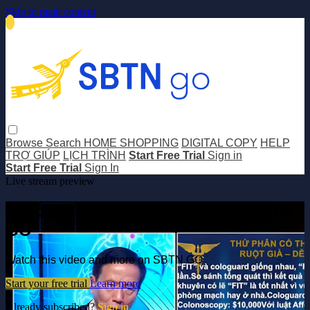
Skip to main content
Browse
Search
HOME SHOPPING
DIGITAL COPY
HELP
TRỢ GIÚP
LỊCH TRÌNH
Start Free Trial
Sign in
Start Free Trial
Sign In
Live stream preview
Watch this video and more on SBTN
GO
Watch this video and more on SBTN GO
Start your free trial
Learn more
Already subscribed?
Sign in