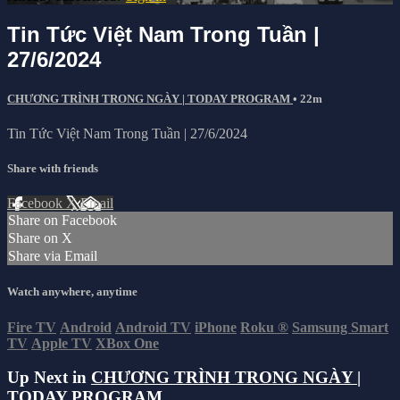
Tin Tức Việt Nam Trong Tuần |
27/6/2024
CHƯƠNG TRÌNH TRONG NGÀY | TODAY PROGRAM
• 22m
Tin Tức Việt Nam Trong Tuần | 27/6/2024
Share with friends
Facebook
X
Email
Share on Facebook
Share on X
Share via Email
Watch anywhere, anytime
Fire TV
Android
Android TV
iPhone
Roku
®
Samsung Smart
TV
Apple TV
XBox One
Up Next in
CHƯƠNG TRÌNH TRONG NGÀY |
TODAY PROGRAM