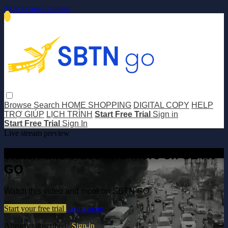
Skip to main content
Browse
Search
HOME SHOPPING
DIGITAL COPY
HELP
TRỢ GIÚP
LỊCH TRÌNH
Start Free Trial
Sign in
Start Free Trial
Sign In
Live stream preview
Watch this video and more on SBTN
GO
Watch this video and more on SBTN GO
Start your free trial
Learn more
Already subscribed?
Sign in