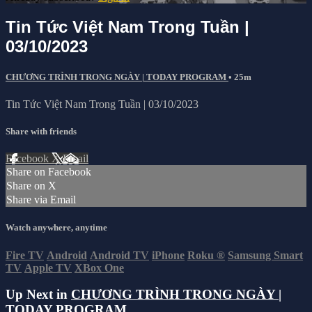
Tin Tức Việt Nam Trong Tuần |
03/10/2023
CHƯƠNG TRÌNH TRONG NGÀY | TODAY PROGRAM
• 25m
Tin Tức Việt Nam Trong Tuần | 03/10/2023
Share with friends
Facebook
X
Email
Share on Facebook
Share on X
Share via Email
Watch anywhere, anytime
Fire TV
Android
Android TV
iPhone
Roku
®
Samsung Smart
TV
Apple TV
XBox One
Up Next in
CHƯƠNG TRÌNH TRONG NGÀY |
TODAY PROGRAM