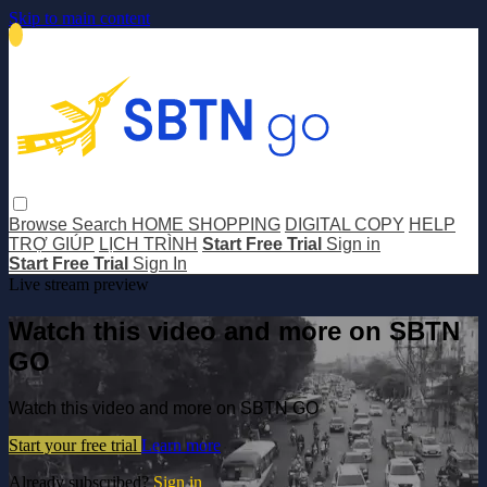
Skip to main content
Browse
Search
HOME SHOPPING
DIGITAL COPY
HELP
TRỢ GIÚP
LỊCH TRÌNH
Start Free Trial
Sign in
Start Free Trial
Sign In
Live stream preview
Watch this video and more on SBTN
GO
Watch this video and more on SBTN GO
Start your free trial
Learn more
Already subscribed?
Sign in