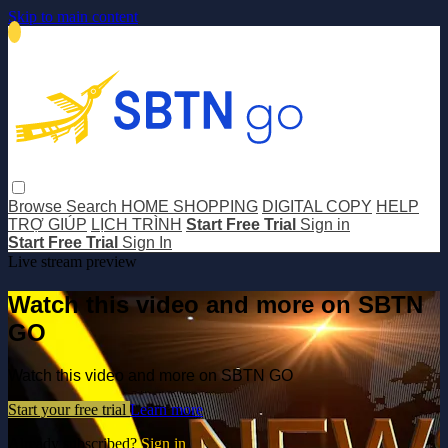
Skip to main content
Browse
Search
HOME SHOPPING
DIGITAL COPY
HELP
TRỢ GIÚP
LỊCH TRÌNH
Start Free Trial
Sign in
Start Free Trial
Sign In
Live stream preview
Watch this video and more on SBTN
GO
Watch this video and more on SBTN GO
Start your free trial
Learn more
Already subscribed?
Sign in