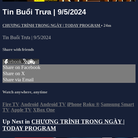
Tin Buổi Trưa | 9/5/2024
CHƯƠNG TRÌNH TRONG NGÀY | TODAY PROGRAM
• 24m
Tin Buổi Trưa | 9/5/2024
Share with friends
Facebook
X
Email
Share on Facebook
Share on X
Share via Email
Watch anywhere, anytime
Fire TV
Android
Android TV
iPhone
Roku
®
Samsung Smart
TV
Apple TV
XBox One
Up Next in
CHƯƠNG TRÌNH TRONG NGÀY |
TODAY PROGRAM