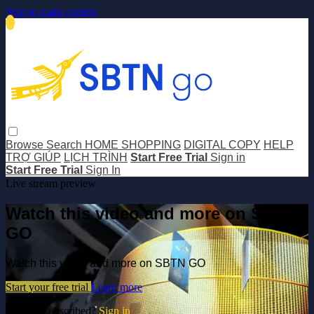
Skip to main content
Browse
Search
HOME SHOPPING
DIGITAL COPY
HELP
TRỢ GIÚP
LỊCH TRÌNH
Start Free Trial
Sign in
Start Free Trial
Sign In
Live stream preview
Watch this video and more on SBTN
GO
Watch this video and more on SBTN GO
Start your free trial
Learn more
Already subscribed?
Sign in