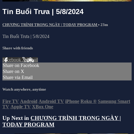
Tin Buổi Trưa | 5/8/2024
CHƯƠNG TRÌNH TRONG NGÀY | TODAY PROGRAM
• 23m
Tin Buổi Trưa | 5/8/2024
Share with friends
Facebook
X
Email
Share on Facebook
Share on X
Share via Email
Watch anywhere, anytime
Fire TV
Android
Android TV
iPhone
Roku
®
Samsung Smart
TV
Apple TV
XBox One
Up Next in
CHƯƠNG TRÌNH TRONG NGÀY |
TODAY PROGRAM