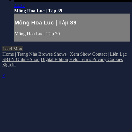
44:37
Mộng Hoa Lục | Tập 39
Mộng Hoa Lục | Tập 39
Mộng Hoa Lục | Tập 39
Load More
Home | Trang Nhà
Browse Shows | Xem Show
Contact | Liên Lạc
SBTN Online Shop
Digital Edition
Help
Terms
Privacy
Cookies
Sign in
×