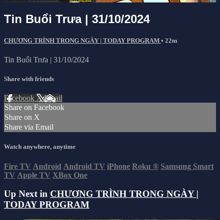
Tin Buổi Trưa | 31/10/2024
CHƯƠNG TRÌNH TRONG NGÀY | TODAY PROGRAM
• 22m
Tin Buổi Trưa | 31/10/2024
Share with friends
Facebook
X
Email
Share on Facebook
Share on X
Share via Email
Watch anywhere, anytime
Fire TV
Android
Android TV
iPhone
Roku
®
Samsung Smart
TV
Apple TV
XBox One
Up Next in
CHƯƠNG TRÌNH TRONG NGÀY |
TODAY PROGRAM