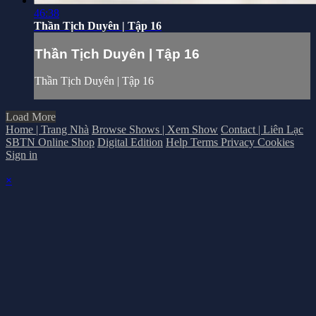
46:38
Thần Tịch Duyên | Tập 16
Thần Tịch Duyên | Tập 16
Thần Tịch Duyên | Tập 16
Load More
Home | Trang Nhà
Browse Shows | Xem Show
Contact | Liên Lạc
SBTN Online Shop
Digital Edition
Help
Terms
Privacy
Cookies
Sign in
×