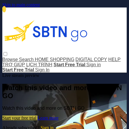
Skip to main content
Browse
Search
HOME SHOPPING
DIGITAL COPY
HELP
TRỢ GIÚP
LỊCH TRÌNH
Start Free Trial
Sign in
Start Free Trial
Sign In
Live stream preview
Watch this video and more on SBTN
GO
Watch this video and more on SBTN GO
Start your free trial
Learn more
Already subscribed?
Sign in