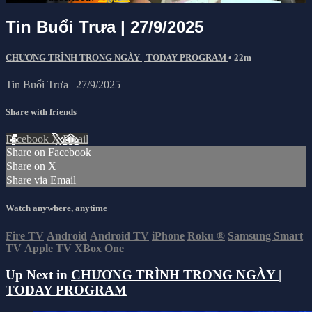
Tin Buổi Trưa | 27/9/2025
CHƯƠNG TRÌNH TRONG NGÀY | TODAY PROGRAM
• 22m
Tin Buổi Trưa | 27/9/2025
Share with friends
Facebook
X
Email
Share on Facebook
Share on X
Share via Email
Watch anywhere, anytime
Fire TV
Android
Android TV
iPhone
Roku
®
Samsung Smart
TV
Apple TV
XBox One
Up Next in
CHƯƠNG TRÌNH TRONG NGÀY |
TODAY PROGRAM