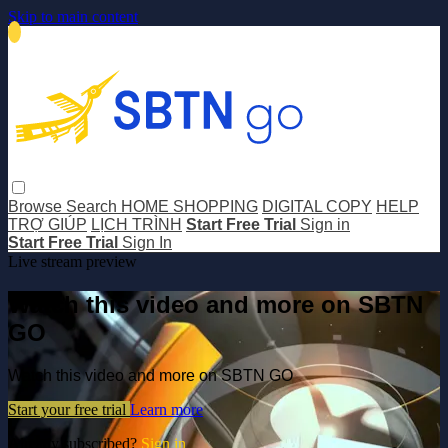
Skip to main content
Browse
Search
HOME SHOPPING
DIGITAL COPY
HELP
TRỢ GIÚP
LỊCH TRÌNH
Start Free Trial
Sign in
Start Free Trial
Sign In
Live stream preview
Watch this video and more on SBTN
GO
Watch this video and more on SBTN GO
Start your free trial
Learn more
Already subscribed?
Sign in