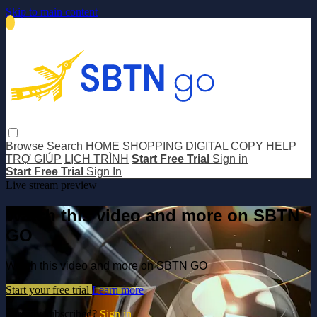
Skip to main content
Browse
Search
HOME SHOPPING
DIGITAL COPY
HELP
TRỢ GIÚP
LỊCH TRÌNH
Start Free Trial
Sign in
Start Free Trial
Sign In
Live stream preview
Watch this video and more on SBTN
GO
Watch this video and more on SBTN GO
Start your free trial
Learn more
Already subscribed?
Sign in