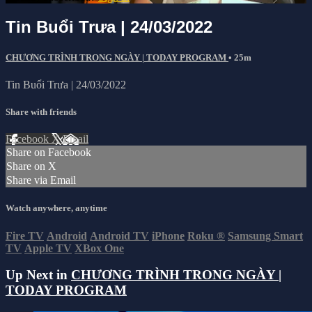
Tin Buổi Trưa | 24/03/2022
CHƯƠNG TRÌNH TRONG NGÀY | TODAY PROGRAM
• 25m
Tin Buổi Trưa | 24/03/2022
Share with friends
Facebook
X
Email
Share on Facebook
Share on X
Share via Email
Watch anywhere, anytime
Fire TV
Android
Android TV
iPhone
Roku
®
Samsung Smart
TV
Apple TV
XBox One
Up Next in
CHƯƠNG TRÌNH TRONG NGÀY |
TODAY PROGRAM