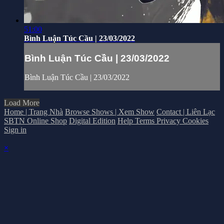
51:00
Bình Luận Túc Cầu | 23/03/2022
Bình Luận Túc Cầu | 23/03/2022
Bình Luận Túc Cầu | 23/03/2022
Load More
Home | Trang Nhà
Browse Shows | Xem Show
Contact | Liên Lạc
SBTN Online Shop
Digital Edition
Help
Terms
Privacy
Cookies
Sign in
×