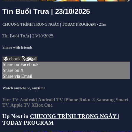
Tin Buổi Trưa | 23/10/2025
CHƯƠNG TRÌNH TRONG NGÀY | TODAY PROGRAM
• 21m
Tin Buổi Trưa | 23/10/2025
Share with friends
Facebook
X
Email
Share on Facebook
Share on X
Share via Email
Watch anywhere, anytime
Fire TV
Android
Android TV
iPhone
Roku
®
Samsung Smart
TV
Apple TV
XBox One
Up Next in
CHƯƠNG TRÌNH TRONG NGÀY |
TODAY PROGRAM