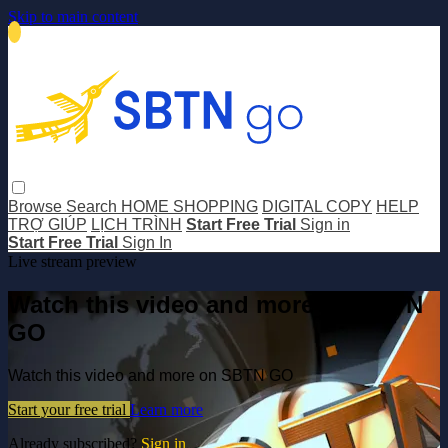
Skip to main content
Browse
Search
HOME SHOPPING
DIGITAL COPY
HELP
TRỢ GIÚP
LỊCH TRÌNH
Start Free Trial
Sign in
Start Free Trial
Sign In
Live stream preview
Watch this video and more on SBTN
GO
Watch this video and more on SBTN GO
Start your free trial
Learn more
Already subscribed?
Sign in