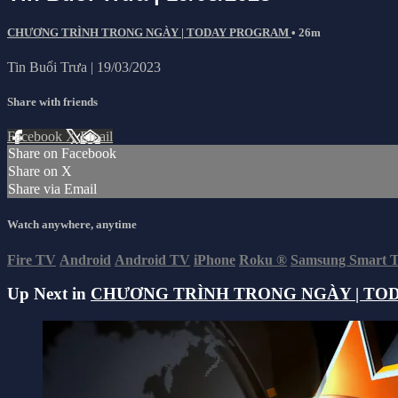
CHƯƠNG TRÌNH TRONG NGÀY | TODAY PROGRAM
• 26m
Tin Buổi Trưa | 19/03/2023
Share with friends
Facebook
X
Email
Share on Facebook
Share on X
Share via Email
Watch anywhere, anytime
Fire TV
Android
Android TV
iPhone
Roku
®
Samsung Smart 
Up Next in
CHƯƠNG TRÌNH TRONG NGÀY | TO