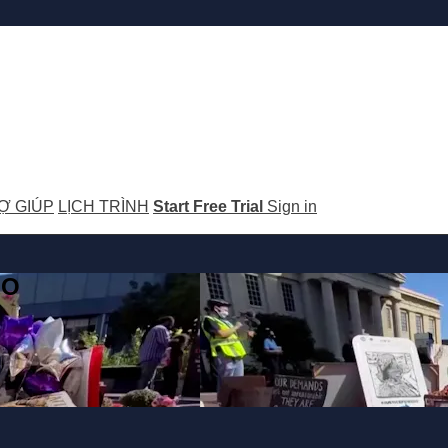
Ợ GIÚP
LỊCH TRÌNH
Start Free Trial
Sign in
GO