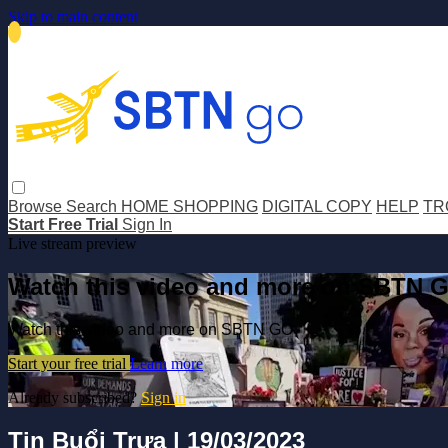
Skip to main content
Browse
Search
HOME SHOPPING
DIGITAL COPY
HELP
TR
Start Free Trial
Sign In
Live stream preview
Watch this video and more on SBTN 
Watch this video and more on SBTN GO
Start your free trial
Learn more
Already subscribed?
Sign in
Tin Buổi Trưa | 19/03/2023