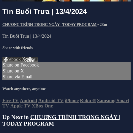
Tin Buổi Trưa | 13/4/2024
CHƯƠNG TRÌNH TRONG NGÀY | TODAY PROGRAM
• 23m
Tin Buổi Trưa | 13/4/2024
Share with friends
Facebook
X
Email
Share on Facebook
Share on X
Share via Email
Watch anywhere, anytime
Fire TV
Android
Android TV
iPhone
Roku
®
Samsung Smart
TV
Apple TV
XBox One
Up Next in
CHƯƠNG TRÌNH TRONG NGÀY |
TODAY PROGRAM