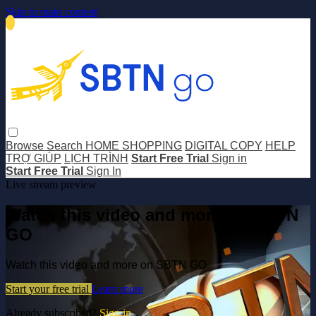
Skip to main content
Browse
Search
HOME SHOPPING
DIGITAL COPY
HELP
TRỢ GIÚP
LỊCH TRÌNH
Start Free Trial
Sign in
Start Free Trial
Sign In
Live stream preview
Watch this video and more on SBTN
GO
Watch this video and more on SBTN GO
Start your free trial
Learn more
Already subscribed?
Sign in