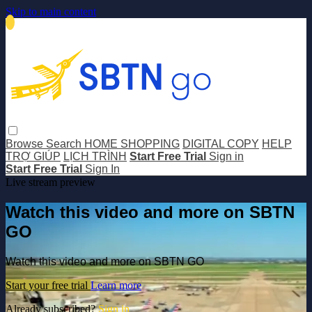
Skip to main content
Browse
Search
HOME SHOPPING
DIGITAL COPY
HELP
TRỢ GIÚP
LỊCH TRÌNH
Start Free Trial
Sign in
Start Free Trial
Sign In
Live stream preview
Watch this video and more on SBTN
GO
Watch this video and more on SBTN GO
Start your free trial
Learn more
Already subscribed?
Sign in