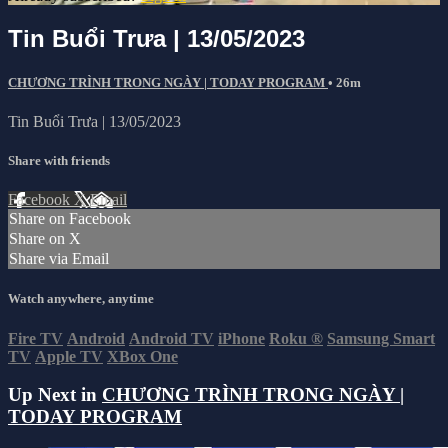
Tin Buổi Trưa | 13/05/2023
CHƯƠNG TRÌNH TRONG NGÀY | TODAY PROGRAM
• 26m
Tin Buổi Trưa | 13/05/2023
Share with friends
Facebook
X
Email
Share on Facebook
Share on X
Share via Email
Watch anywhere, anytime
Fire TV
Android
Android TV
iPhone
Roku
®
Samsung Smart
TV
Apple TV
XBox One
Up Next in
CHƯƠNG TRÌNH TRONG NGÀY |
TODAY PROGRAM