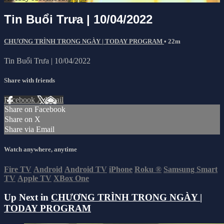
Tin Buổi Trưa | 10/04/2022
CHƯƠNG TRÌNH TRONG NGÀY | TODAY PROGRAM
• 22m
Tin Buổi Trưa | 10/04/2022
Share with friends
Facebook
X
Email
Share on Facebook
Share on X
Share via Email
Watch anywhere, anytime
Fire TV
Android
Android TV
iPhone
Roku
®
Samsung Smart
TV
Apple TV
XBox One
Up Next in
CHƯƠNG TRÌNH TRONG NGÀY |
TODAY PROGRAM