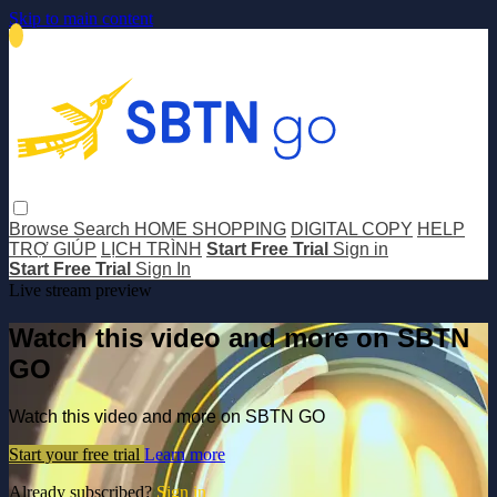
Skip to main content
Browse
Search
HOME SHOPPING
DIGITAL COPY
HELP
TRỢ GIÚP
LỊCH TRÌNH
Start Free Trial
Sign in
Start Free Trial
Sign In
Live stream preview
Watch this video and more on SBTN
GO
Watch this video and more on SBTN GO
Start your free trial
Learn more
Already subscribed?
Sign in