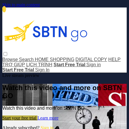
Skip to main content
Browse
Search
HOME SHOPPING
DIGITAL COPY
HELP
TRỢ GIÚP
LỊCH TRÌNH
Start Free Trial
Sign in
Start Free Trial
Sign In
Live stream preview
Watch this video and more on SBTN
GO
Watch this video and more on SBTN GO
Start your free trial
Learn more
Already subscribed?
Sign in