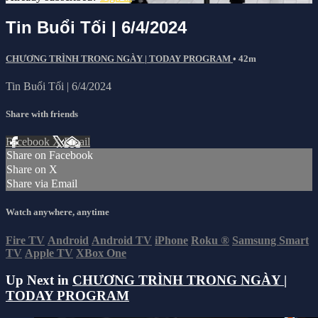
Tin Buổi Tối | 6/4/2024
CHƯƠNG TRÌNH TRONG NGÀY | TODAY PROGRAM
• 42m
Tin Buổi Tối | 6/4/2024
Share with friends
Facebook
X
Email
Share on Facebook
Share on X
Share via Email
Watch anywhere, anytime
Fire TV
Android
Android TV
iPhone
Roku
®
Samsung Smart
TV
Apple TV
XBox One
Up Next in
CHƯƠNG TRÌNH TRONG NGÀY |
TODAY PROGRAM