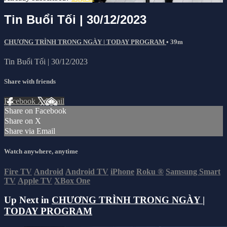
Tin Buổi Tối | 30/12/2023
CHƯƠNG TRÌNH TRONG NGÀY | TODAY PROGRAM
• 39m
Tin Buổi Tối | 30/12/2023
Share with friends
Facebook
X
Email
Share on Facebook
Share on X
Share via Email
Watch anywhere, anytime
Fire TV
Android
Android TV
iPhone
Roku
®
Samsung Smart
TV
Apple TV
XBox One
Up Next in
CHƯƠNG TRÌNH TRONG NGÀY |
TODAY PROGRAM