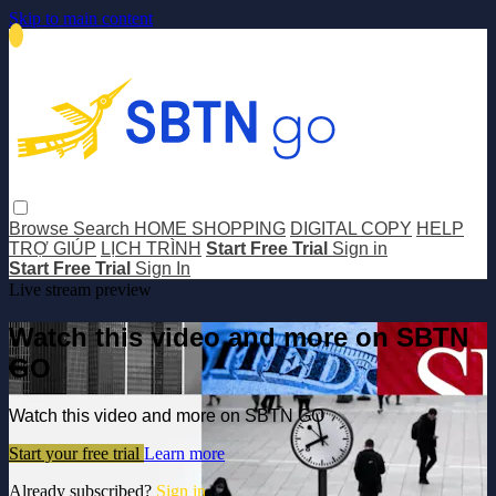
Skip to main content
Browse
Search
HOME SHOPPING
DIGITAL COPY
HELP
TRỢ GIÚP
LỊCH TRÌNH
Start Free Trial
Sign in
Start Free Trial
Sign In
Live stream preview
Watch this video and more on SBTN
GO
Watch this video and more on SBTN GO
Start your free trial
Learn more
Already subscribed?
Sign in