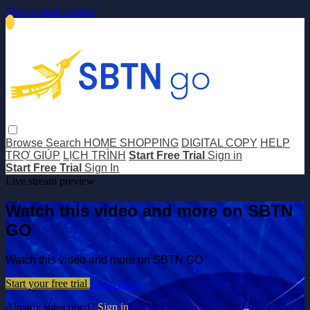
Skip to main content
Browse
Search
HOME SHOPPING
DIGITAL COPY
HELP
TRỢ GIÚP
LỊCH TRÌNH
Start Free Trial
Sign in
Start Free Trial
Sign In
Live stream preview
Watch this video and more on SBTN
GO
Watch this video and more on SBTN GO
Start your free trial
Learn more
Already subscribed?
Sign in