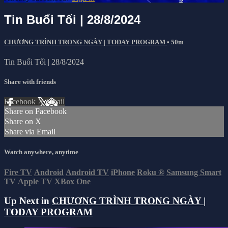
Tin Buổi Tối | 28/8/2024
CHƯƠNG TRÌNH TRONG NGÀY | TODAY PROGRAM
• 50m
Tin Buổi Tối | 28/8/2024
Share with friends
Facebook
X
Email
Share on Facebook
Share on X
Share via Email
Watch anywhere, anytime
Fire TV
Android
Android TV
iPhone
Roku
®
Samsung Smart
TV
Apple TV
XBox One
Up Next in
CHƯƠNG TRÌNH TRONG NGÀY |
TODAY PROGRAM