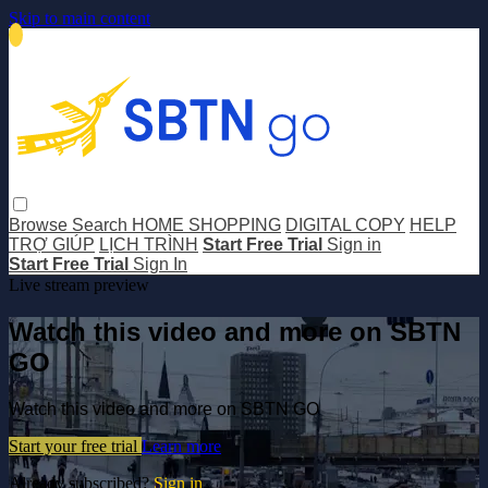
Skip to main content
Browse
Search
HOME SHOPPING
DIGITAL COPY
HELP
TRỢ GIÚP
LỊCH TRÌNH
Start Free Trial
Sign in
Start Free Trial
Sign In
Live stream preview
Watch this video and more on SBTN
GO
Watch this video and more on SBTN GO
Start your free trial
Learn more
Already subscribed?
Sign in