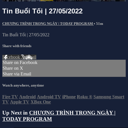
Tin Buổi Tối | 27/05/2022
CHƯƠNG TRÌNH TRONG NGÀY | TODAY PROGRAM
• 51m
Tin Buổi Tối | 27/05/2022
Share with friends
Facebook
X
Email
Share on Facebook
Share on X
Share via Email
Watch anywhere, anytime
Fire TV
Android
Android TV
iPhone
Roku
®
Samsung Smart
TV
Apple TV
XBox One
Up Next in
CHƯƠNG TRÌNH TRONG NGÀY |
TODAY PROGRAM