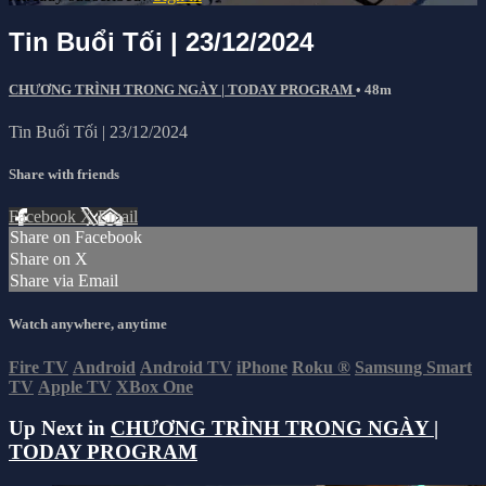
Tin Buổi Tối | 23/12/2024
CHƯƠNG TRÌNH TRONG NGÀY | TODAY PROGRAM
• 48m
Tin Buổi Tối | 23/12/2024
Share with friends
Facebook
X
Email
Share on Facebook
Share on X
Share via Email
Watch anywhere, anytime
Fire TV
Android
Android TV
iPhone
Roku
®
Samsung Smart
TV
Apple TV
XBox One
Up Next in
CHƯƠNG TRÌNH TRONG NGÀY |
TODAY PROGRAM