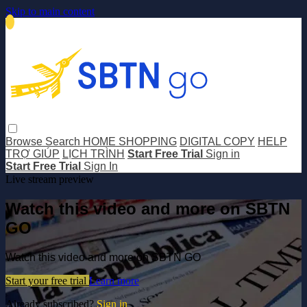
Skip to main content
Browse
Search
HOME SHOPPING
DIGITAL COPY
HELP
TRỢ GIÚP
LỊCH TRÌNH
Start Free Trial
Sign in
Start Free Trial
Sign In
Live stream preview
Watch this video and more on SBTN
GO
Watch this video and more on SBTN GO
Start your free trial
Learn more
Already subscribed?
Sign in