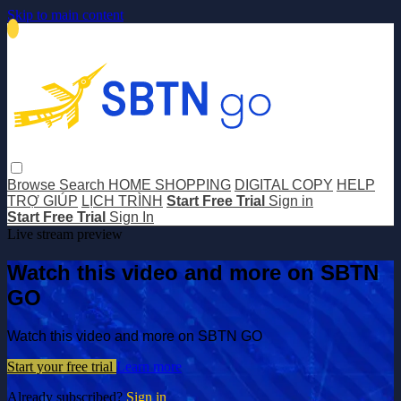
Skip to main content
Browse
Search
HOME SHOPPING
DIGITAL COPY
HELP
TRỢ GIÚP
LỊCH TRÌNH
Start Free Trial
Sign in
Start Free Trial
Sign In
Live stream preview
Watch this video and more on SBTN
GO
Watch this video and more on SBTN GO
Start your free trial
Learn more
Already subscribed?
Sign in