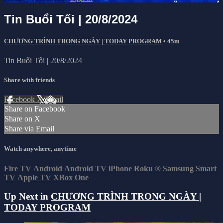
Tin Buổi Tối | 20/8/2024
CHƯƠNG TRÌNH TRONG NGÀY | TODAY PROGRAM
• 45m
Tin Buổi Tối | 20/8/2024
Share with friends
Facebook
X
Email
Share on Facebook
Share on X
Share via Email
Watch anywhere, anytime
Fire TV
Android
Android TV
iPhone
Roku
®
Samsung Smart
TV
Apple TV
XBox One
Up Next in
CHƯƠNG TRÌNH TRONG NGÀY |
TODAY PROGRAM