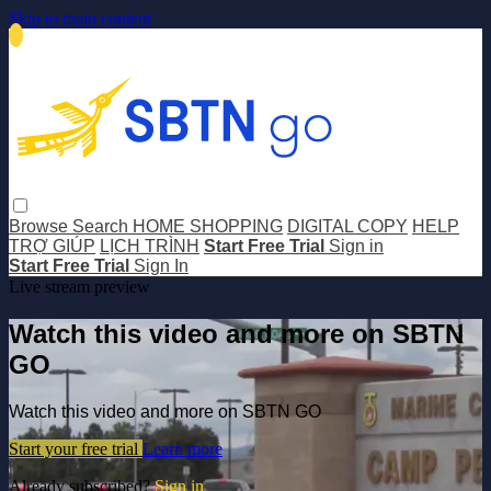
Skip to main content
Browse
Search
HOME SHOPPING
DIGITAL COPY
HELP
TRỢ GIÚP
LỊCH TRÌNH
Start Free Trial
Sign in
Start Free Trial
Sign In
Live stream preview
Watch this video and more on SBTN
GO
Watch this video and more on SBTN GO
Start your free trial
Learn more
Already subscribed?
Sign in