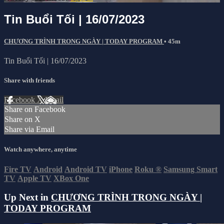
Tin Buổi Tối | 16/07/2023
CHƯƠNG TRÌNH TRONG NGÀY | TODAY PROGRAM
• 45m
Tin Buổi Tối | 16/07/2023
Share with friends
Facebook
X
Email
Share on Facebook
Share on X
Share via Email
Watch anywhere, anytime
Fire TV
Android
Android TV
iPhone
Roku
®
Samsung Smart
TV
Apple TV
XBox One
Up Next in
CHƯƠNG TRÌNH TRONG NGÀY |
TODAY PROGRAM