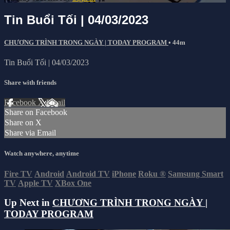
Tin Buổi Tối | 04/03/2023
CHƯƠNG TRÌNH TRONG NGÀY | TODAY PROGRAM
• 44m
Tin Buổi Tối | 04/03/2023
Share with friends
Facebook
X
Email
Share on Facebook
Share on X
Share via Email
Watch anywhere, anytime
Fire TV
Android
Android TV
iPhone
Roku
®
Samsung Smart
TV
Apple TV
XBox One
Up Next in
CHƯƠNG TRÌNH TRONG NGÀY |
TODAY PROGRAM