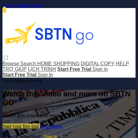
Skip to main content
Browse
Search
HOME SHOPPING
DIGITAL COPY
HELP
TRỢ GIÚP
LỊCH TRÌNH
Start Free Trial
Sign in
Start Free Trial
Sign In
Live stream preview
Watch this video and more on SBTN
GO
Watch this video and more on SBTN GO
Start your free trial
Learn more
Already subscribed?
Sign in