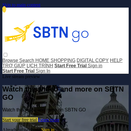
Skip to main content
Browse
Search
HOME SHOPPING
DIGITAL COPY
HELP
TRỢ GIÚP
LỊCH TRÌNH
Start Free Trial
Sign in
Start Free Trial
Sign In
Live stream preview
Watch this video and more on SBTN
GO
Watch this video and more on SBTN GO
Start your free trial
Learn more
Already subscribed?
Sign in