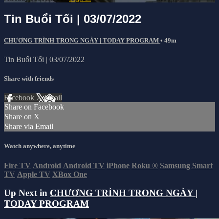
Tin Buổi Tối | 03/07/2022
CHƯƠNG TRÌNH TRONG NGÀY | TODAY PROGRAM
• 49m
Tin Buổi Tối | 03/07/2022
Share with friends
Facebook
X
Email
Share on Facebook
Share on X
Share via Email
Watch anywhere, anytime
Fire TV
Android
Android TV
iPhone
Roku
®
Samsung Smart
TV
Apple TV
XBox One
Up Next in
CHƯƠNG TRÌNH TRONG NGÀY |
TODAY PROGRAM