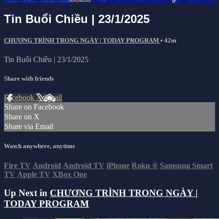
Tin Buổi Chiều | 23/1/2025
CHƯƠNG TRÌNH TRONG NGÀY | TODAY PROGRAM
• 42m
Tin Buổi Chiều | 23/1/2025
Share with friends
Facebook
X
Email
Share on Facebook
Share on X
Share via Email
Watch anywhere, anytime
Fire TV
Android
Android TV
iPhone
Roku
®
Samsung Smart
TV
Apple TV
XBox One
Up Next in
CHƯƠNG TRÌNH TRONG NGÀY |
TODAY PROGRAM