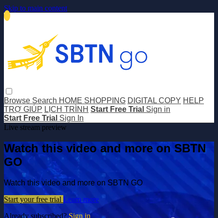
Skip to main content
Browse
Search
HOME SHOPPING
DIGITAL COPY
HELP
TRỢ GIÚP
LỊCH TRÌNH
Start Free Trial
Sign in
Start Free Trial
Sign In
Live stream preview
Watch this video and more on SBTN
GO
Watch this video and more on SBTN GO
Start your free trial
Learn more
Already subscribed?
Sign in