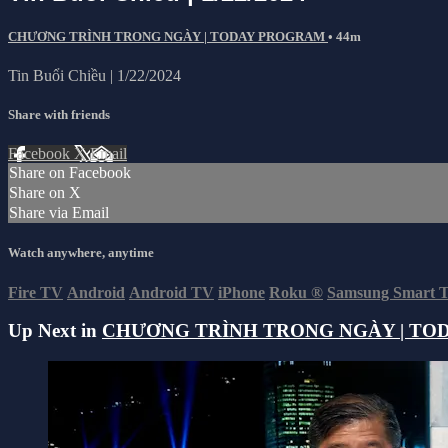
CHƯƠNG TRÌNH TRONG NGÀY | TODAY PROGRAM
• 44m
Tin Buổi Chiều | 1/22/2024
Share with friends
Facebook
X
Email
Share on Facebook
Share on X
Share via Email
Watch anywhere, anytime
Fire TV
Android
Android TV
iPhone
Roku
®
Samsung Smart 
Up Next in
CHƯƠNG TRÌNH TRONG NGÀY | TO