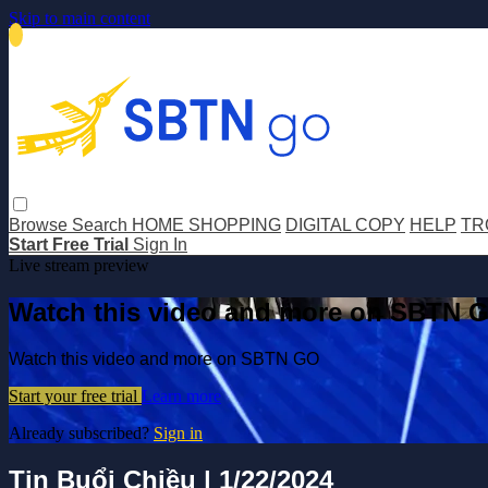
Skip to main content
Browse
Search
HOME SHOPPING
DIGITAL COPY
HELP
TR
Start Free Trial
Sign In
Live stream preview
Watch this video and more on SBTN 
Watch this video and more on SBTN GO
Start your free trial
Learn more
Already subscribed?
Sign in
Tin Buổi Chiều | 1/22/2024