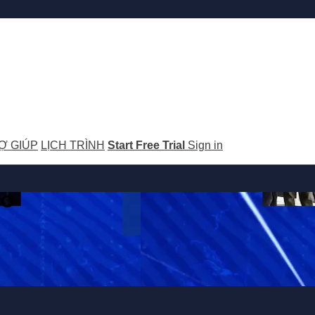
Ợ GIÚP
LỊCH TRÌNH
Start Free Trial
Sign in
GO