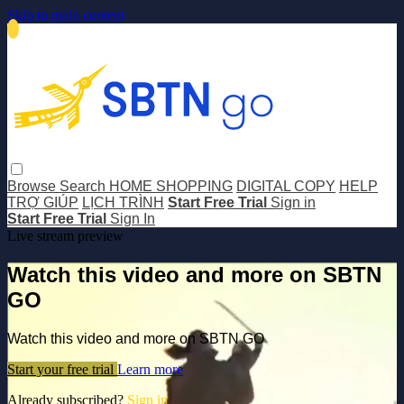
Skip to main content
Browse
Search
HOME SHOPPING
DIGITAL COPY
HELP
TRỢ GIÚP
LỊCH TRÌNH
Start Free Trial
Sign in
Start Free Trial
Sign In
Live stream preview
Watch this video and more on SBTN
GO
Watch this video and more on SBTN GO
Start your free trial
Learn more
Already subscribed?
Sign in