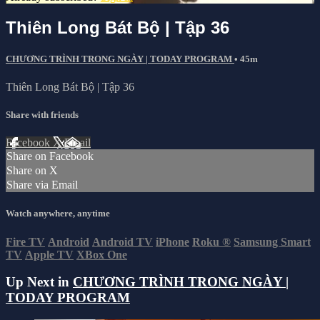
Thiên Long Bát Bộ | Tập 36
CHƯƠNG TRÌNH TRONG NGÀY | TODAY PROGRAM
• 45m
Thiên Long Bát Bộ | Tập 36
Share with friends
Facebook
X
Email
Share on Facebook
Share on X
Share via Email
Watch anywhere, anytime
Fire TV
Android
Android TV
iPhone
Roku
®
Samsung Smart
TV
Apple TV
XBox One
Up Next in
CHƯƠNG TRÌNH TRONG NGÀY |
TODAY PROGRAM