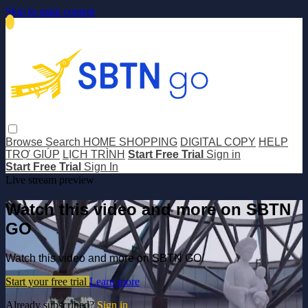
Skip to main content
Browse
Search
HOME SHOPPING
DIGITAL COPY
HELP
TRỢ GIÚP
LỊCH TRÌNH
Start Free Trial
Sign in
Start Free Trial
Sign In
Live stream preview
Watch this video and more on SBTN
GO
Watch this video and more on SBTN GO
Start your free trial
Learn more
Already subscribed?
Sign in