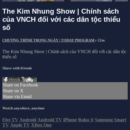
The Kim Nhung Show | Chính sách
của VNCH đối với các dân tộc thiểu
số
CHƯƠNG TRÌNH TRONG NGÀY | TODAY PROGRAM
• 22m
The Kim Nhung Show | Chính sách của VNCH đối với các dân tộc
thiểu số
Share with friends
Facebook
X
Email
Share on Facebook
Share on X
Share via Email
Watch anywhere, anytime
Fire TV
Android
Android TV
iPhone
Roku
®
Samsung Smart
TV
Apple TV
XBox One