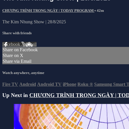
CHƯƠNG TRÌNH TRONG NGÀY | TODAY PROGRAM
• 42m
The Kim Nhung Show | 28/8/2025
Share with friends
Facebook
X
Email
Share on Facebook
Share on X
Share via Email
Watch anywhere, anytime
Fire TV
Android
Android TV
iPhone
Roku
®
Samsung Smart 
Up Next in
CHƯƠNG TRÌNH TRONG NGÀY | TO