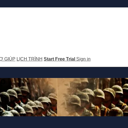
Ợ GIÚP
LỊCH TRÌNH
Start Free Trial
Sign in
GO