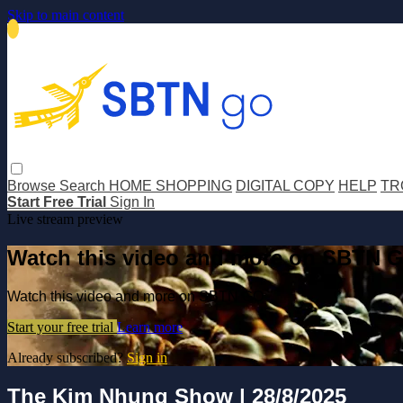
Skip to main content
Browse
Search
HOME SHOPPING
DIGITAL COPY
HELP
TR
Start Free Trial
Sign In
Live stream preview
Watch this video and more on SBTN 
Watch this video and more on SBTN GO
Start your free trial
Learn more
Already subscribed?
Sign in
The Kim Nhung Show | 28/8/2025