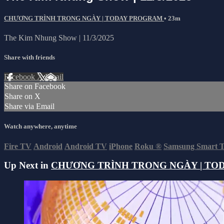
CHƯƠNG TRÌNH TRONG NGÀY | TODAY PROGRAM
• 23m
The Kim Nhung Show | 11/3/2025
Share with friends
Facebook
X
Email
Share on Facebook
Share on X
Share via Email
Watch anywhere, anytime
Fire TV
Android
Android TV
iPhone
Roku
®
Samsung Smart 
Up Next in
CHƯƠNG TRÌNH TRONG NGÀY | TO