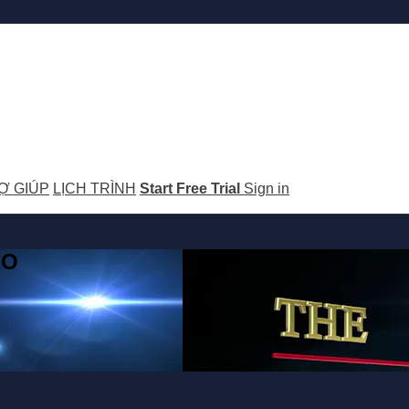
Ợ GIÚP
LỊCH TRÌNH
Start Free Trial
Sign in
GO