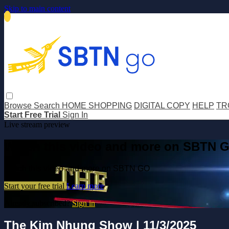
Skip to main content
Browse
Search
HOME SHOPPING
DIGITAL COPY
HELP
TR
Start Free Trial
Sign In
Live stream preview
Watch this video and more on SBTN 
Watch this video and more on SBTN GO
Start your free trial
Learn more
Already subscribed?
Sign in
The Kim Nhung Show | 11/3/2025