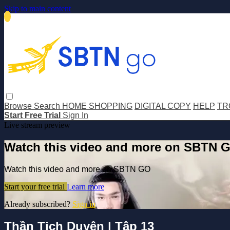
Skip to main content
Browse
Search
HOME SHOPPING
DIGITAL COPY
HELP
TR
Start Free Trial
Sign In
Live stream preview
Watch this video and more on SBTN 
Watch this video and more on SBTN GO
Start your free trial
Learn more
Already subscribed?
Sign in
Thần Tịch Duyên | Tập 13