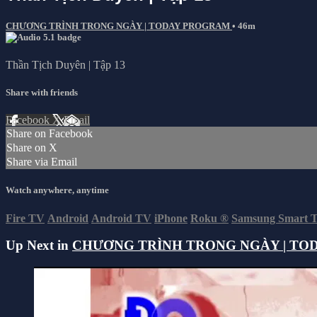
CHƯƠNG TRÌNH TRONG NGÀY | TODAY PROGRAM
• 46m
Thần Tịch Duyên | Tập 13
Share with friends
Facebook
X
Email
Share on Facebook
Share on X
Share via Email
Watch anywhere, anytime
Fire TV
Android
Android TV
iPhone
Roku
®
Samsung Smart 
Up Next in
CHƯƠNG TRÌNH TRONG NGÀY | TO