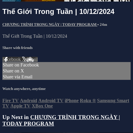
Thế Giới Trong Tuần | 10/12/2024
CHƯƠNG TRÌNH TRONG NGÀY | TODAY PROGRAM
• 24m
Thế Giới Trong Tuần | 10/12/2024
Share with friends
Facebook
X
Email
Share on Facebook
Share on X
Share via Email
Watch anywhere, anytime
Fire TV
Android
Android TV
iPhone
Roku
®
Samsung Smart
TV
Apple TV
XBox One
Up Next in
CHƯƠNG TRÌNH TRONG NGÀY |
TODAY PROGRAM