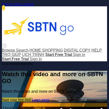
Skip to main content
Browse
Search
HOME SHOPPING
DIGITAL COPY
HELP
TRỢ GIÚP
LỊCH TRÌNH
Start Free Trial
Sign in
Start Free Trial
Sign In
Live stream preview
Watch this video and more on SBTN
GO
Watch this video and more on SBTN GO
Start your free trial
Learn more
Already subscribed?
Sign in