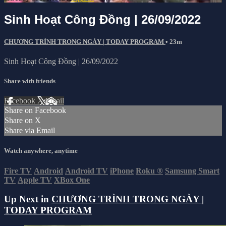
Sinh Hoạt Công Đồng | 26/09/2022
CHƯƠNG TRÌNH TRONG NGÀY | TODAY PROGRAM
• 23m
Sinh Hoạt Công Đồng | 26/09/2022
Share with friends
Facebook
X
Email
Share on Facebook
Share on X
Share via Email
Watch anywhere, anytime
Fire TV
Android
Android TV
iPhone
Roku
®
Samsung Smart
TV
Apple TV
XBox One
Up Next in
CHƯƠNG TRÌNH TRONG NGÀY |
TODAY PROGRAM