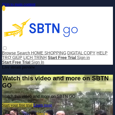
Skip to main content
Browse
Search
HOME SHOPPING
DIGITAL COPY
HELP
TRỢ GIÚP
LỊCH TRÌNH
Start Free Trial
Sign in
Start Free Trial
Sign In
Live stream preview
Watch this video and more on SBTN
GO
Watch this video and more on SBTN GO
Start your free trial
Learn more
Already subscribed?
Sign in