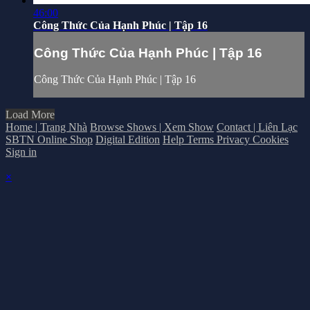
46:00
Công Thức Của Hạnh Phúc | Tập 16
Công Thức Của Hạnh Phúc | Tập 16
Công Thức Của Hạnh Phúc | Tập 16
Load More
Home | Trang Nhà
Browse Shows | Xem Show
Contact | Liên Lạc
SBTN Online Shop
Digital Edition
Help
Terms
Privacy
Cookies
Sign in
×