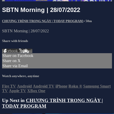
SBTN Morning | 28/07/2022
CHƯƠNG TRÌNH TRONG NGÀY | TODAY PROGRAM
• 50m
SBTN Morning | 28/07/2022
Share with friends
Facebook
X
Email
Share on Facebook
Share on X
Share via Email
Watch anywhere, anytime
Fire TV
Android
Android TV
iPhone
Roku
®
Samsung Smart
TV
Apple TV
XBox One
Up Next in
CHƯƠNG TRÌNH TRONG NGÀY |
TODAY PROGRAM