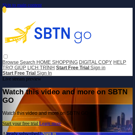
Skip to main content
Browse
Search
HOME SHOPPING
DIGITAL COPY
HELP
TRỢ GIÚP
LỊCH TRÌNH
Start Free Trial
Sign in
Start Free Trial
Sign In
Live stream preview
Watch this video and more on SBTN
GO
Watch this video and more on SBTN GO
Start your free trial
Learn more
Already subscribed?
Sign in