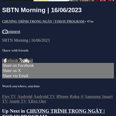
SBTN Morning | 16/06/2023
CHƯƠNG TRÌNH TRONG NGÀY | TODAY PROGRAM
• 47m
1 comment
SBTN Morning | 16/06/2023
Share with friends
Facebook
X
Email
Share on Facebook
Share on X
Share via Email
Watch anywhere, anytime
Fire TV
Android
Android TV
iPhone
Roku
®
Samsung Smart
TV
Apple TV
XBox One
Up Next in
CHƯƠNG TRÌNH TRONG NGÀY |