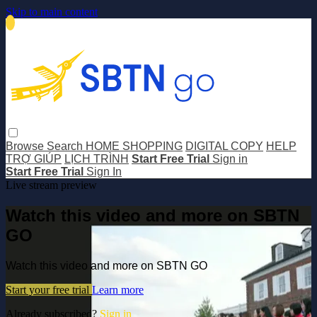
Skip to main content
Browse
Search
HOME SHOPPING
DIGITAL COPY
HELP
TRỢ GIÚP
LỊCH TRÌNH
Start Free Trial
Sign in
Start Free Trial
Sign In
Live stream preview
Watch this video and more on SBTN
GO
Watch this video and more on SBTN GO
Start your free trial
Learn more
Already subscribed?
Sign in