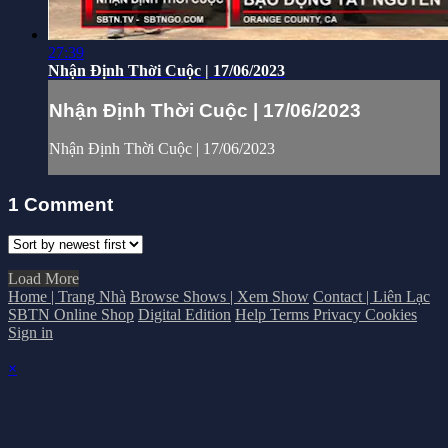
27:39
Nhận Định Thời Cuộc | 17/06/2023
Nhận Định Thời Cuộc | 17/06/2023
Nhận Định Thời Cuộc | 17/06/2023
1
Comment
Load More
Home | Trang Nhà
Browse Shows | Xem Show
Contact | Liên Lạc
SBTN Online Shop
Digital Edition
Help
Terms
Privacy
Cookies
Sign in
×