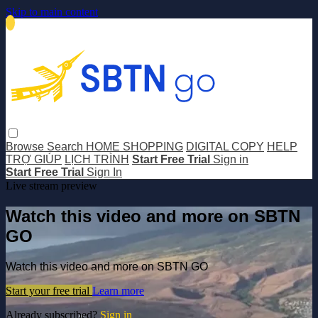
Skip to main content
Browse
Search
HOME SHOPPING
DIGITAL COPY
HELP
TRỢ GIÚP
LỊCH TRÌNH
Start Free Trial
Sign in
Start Free Trial
Sign In
Live stream preview
Watch this video and more on SBTN
GO
Watch this video and more on SBTN GO
Start your free trial
Learn more
Already subscribed?
Sign in