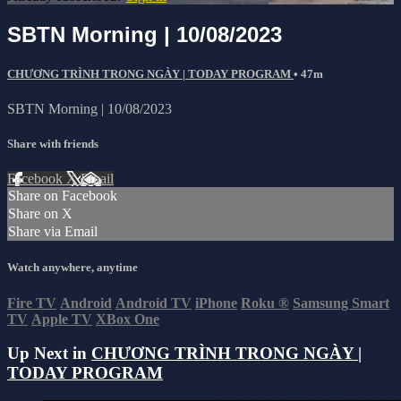
SBTN Morning | 10/08/2023
CHƯƠNG TRÌNH TRONG NGÀY | TODAY PROGRAM
• 47m
SBTN Morning | 10/08/2023
Share with friends
Facebook
X
Email
Share on Facebook
Share on X
Share via Email
Watch anywhere, anytime
Fire TV
Android
Android TV
iPhone
Roku
®
Samsung Smart
TV
Apple TV
XBox One
Up Next in
CHƯƠNG TRÌNH TRONG NGÀY |
TODAY PROGRAM