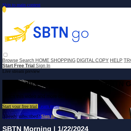
Skip to main content
Browse
Search
HOME SHOPPING
DIGITAL COPY
HELP
TR
Start Free Trial
Sign In
Live stream preview
Watch this video and more on SBTN 
Watch this video and more on SBTN GO
Start your free trial
Learn more
Already subscribed?
Sign in
SBTN Morning | 1/22/2024