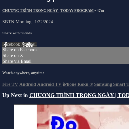
CHƯƠNG TRÌNH TRONG NGÀY | TODAY PROGRAM
• 47m
SBTN Morning | 1/22/2024
Share with friends
Facebook
X
Email
Share on Facebook
Share on X
Share via Email
Watch anywhere, anytime
Fire TV
Android
Android TV
iPhone
Roku
®
Samsung Smart 
Up Next in
CHƯƠNG TRÌNH TRONG NGÀY | TO