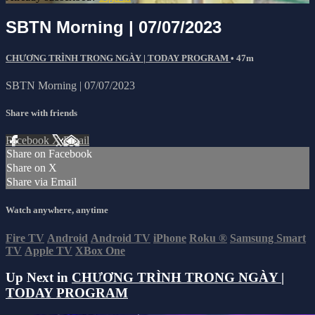
SBTN Morning | 07/07/2023
CHƯƠNG TRÌNH TRONG NGÀY | TODAY PROGRAM
• 47m
SBTN Morning | 07/07/2023
Share with friends
Facebook
X
Email
Share on Facebook
Share on X
Share via Email
Watch anywhere, anytime
Fire TV
Android
Android TV
iPhone
Roku
®
Samsung Smart
TV
Apple TV
XBox One
Up Next in
CHƯƠNG TRÌNH TRONG NGÀY |
TODAY PROGRAM