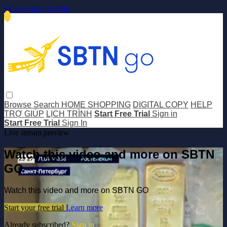
Skip to main content
Browse
Search
HOME SHOPPING
DIGITAL COPY
HELP
TRỢ GIÚP
LỊCH TRÌNH
Start Free Trial
Sign in
Start Free Trial
Sign In
Live stream preview
Watch this video and more on SBTN
GO
Watch this video and more on SBTN GO
Start your free trial
Learn more
Already subscribed?
Sign in