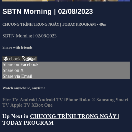
SBTN Morning | 02/08/2023
CHƯƠNG TRÌNH TRONG NGÀY | TODAY PROGRAM
• 49m
SBTN Morning | 02/08/2023
Share with friends
Facebook
X
Email
Share on Facebook
Share on X
Share via Email
Watch anywhere, anytime
Fire TV
Android
Android TV
iPhone
Roku
®
Samsung Smart
TV
Apple TV
XBox One
Up Next in
CHƯƠNG TRÌNH TRONG NGÀY |
TODAY PROGRAM