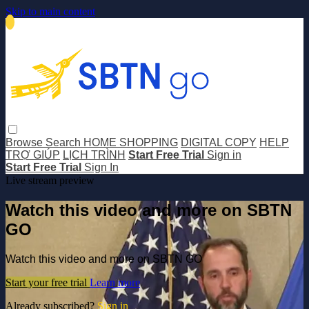
Skip to main content
Browse
Search
HOME SHOPPING
DIGITAL COPY
HELP
TRỢ GIÚP
LỊCH TRÌNH
Start Free Trial
Sign in
Start Free Trial
Sign In
Live stream preview
Watch this video and more on SBTN
GO
Watch this video and more on SBTN GO
Start your free trial
Learn more
Already subscribed?
Sign in