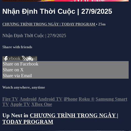
Nhận Định Thời Cuộc | 27/9/2025
CHƯƠNG TRÌNH TRONG NGÀY | TODAY PROGRAM
• 25m
Nhận Định Thời Cuộc | 27/9/2025
Share with friends
Facebook
X
Email
Share on Facebook
Share on X
Share via Email
Watch anywhere, anytime
Fire TV
Android
Android TV
iPhone
Roku
®
Samsung Smart
TV
Apple TV
XBox One
Up Next in
CHƯƠNG TRÌNH TRONG NGÀY |
TODAY PROGRAM