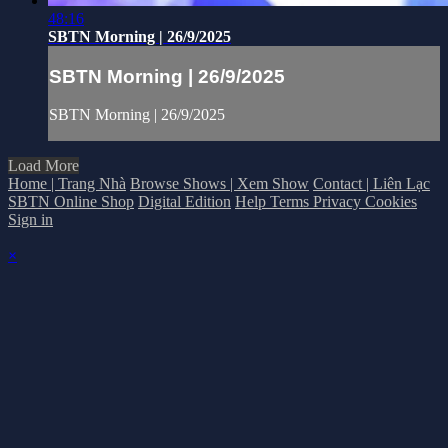
48:16
SBTN Morning | 26/9/2025
SBTN Morning | 26/9/2025
SBTN Morning | 26/9/2025
Load More
Home | Trang Nhà
Browse Shows | Xem Show
Contact | Liên Lạc
SBTN Online Shop
Digital Edition
Help
Terms
Privacy
Cookies
Sign in
×