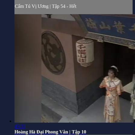
Cẩm Tú Vị Ương | Tập 54 - Hết
45:31
Hoàng Hà Đại Phong Vân | Tập 10