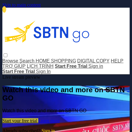
Skip to main content
Browse
Search
HOME SHOPPING
DIGITAL COPY
HELP
TRỢ GIÚP
LỊCH TRÌNH
Start Free Trial
Sign in
Start Free Trial
Sign In
Live stream preview
Watch this video and more on SBTN
GO
Watch this video and more on SBTN GO
Start your free trial
Learn more
Already subscribed?
Sign in