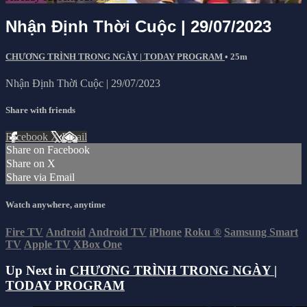
Nhận Định Thời Cuộc | 29/07/2023
CHƯƠNG TRÌNH TRONG NGÀY | TODAY PROGRAM
• 25m
Nhận Định Thời Cuộc | 29/07/2023
Share with friends
Facebook
X
Email
Share on Facebook
Share on X
Share via Email
Watch anywhere, anytime
Fire TV
Android
Android TV
iPhone
Roku
®
Samsung Smart
TV
Apple TV
XBox One
Up Next in
CHƯƠNG TRÌNH TRONG NGÀY |
TODAY PROGRAM