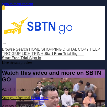
Skip to main content
Browse
Search
HOME SHOPPING
DIGITAL COPY
HELP
TRỢ GIÚP
LỊCH TRÌNH
Start Free Trial
Sign in
Start Free Trial
Sign In
Live stream preview
Watch this video and more on SBTN
GO
Watch this video and more on SBTN GO
Start your free trial
Learn more
Already subscribed?
Sign in