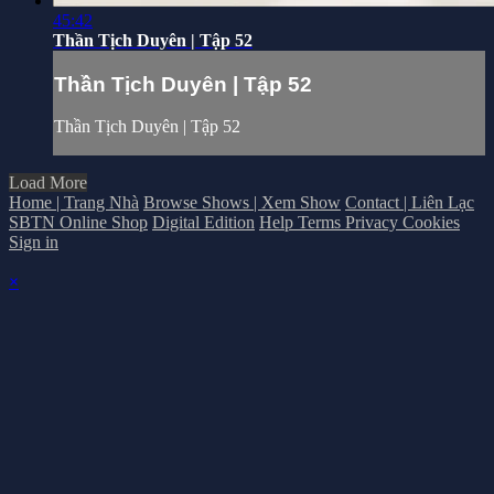
45:42
Thần Tịch Duyên | Tập 52
Thần Tịch Duyên | Tập 52
Thần Tịch Duyên | Tập 52
Load More
Home | Trang Nhà
Browse Shows | Xem Show
Contact | Liên Lạc
SBTN Online Shop
Digital Edition
Help
Terms
Privacy
Cookies
Sign in
×