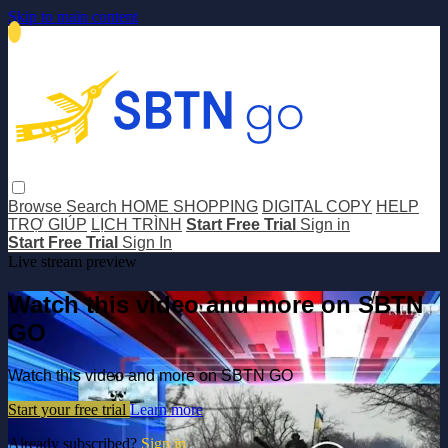
Skip to main content
Browse
Search
HOME SHOPPING
DIGITAL COPY
HELP
TRỢ GIÚP
LỊCH TRÌNH
Start Free Trial
Sign in
Start Free Trial
Sign In
Live stream preview
Watch this video and more on SBTN
GO
Watch this video and more on SBTN GO
Start your free trial
Learn more
Already subscribed?
Sign in