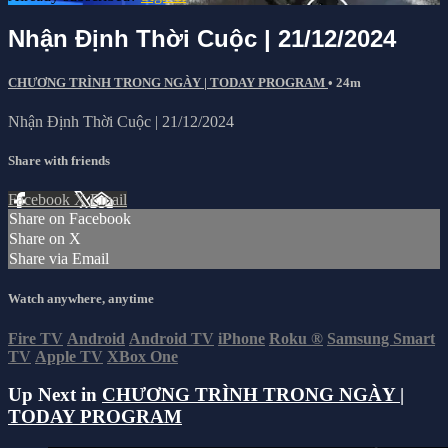
Nhận Định Thời Cuộc | 21/12/2024
CHƯƠNG TRÌNH TRONG NGÀY | TODAY PROGRAM
• 24m
Nhận Định Thời Cuộc | 21/12/2024
Share with friends
Facebook
X
Email
Share on Facebook
Share on X
Share via Email
Watch anywhere, anytime
Fire TV
Android
Android TV
iPhone
Roku
®
Samsung Smart
TV
Apple TV
XBox One
Up Next in
CHƯƠNG TRÌNH TRONG NGÀY |
TODAY PROGRAM