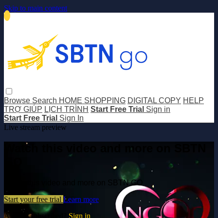
Skip to main content
Browse
Search
HOME SHOPPING
DIGITAL COPY
HELP
TRỢ GIÚP
LỊCH TRÌNH
Start Free Trial
Sign in
Start Free Trial
Sign In
Live stream preview
Watch this video and more on SBTN
GO
Watch this video and more on SBTN GO
Start your free trial
Learn more
Already subscribed?
Sign in