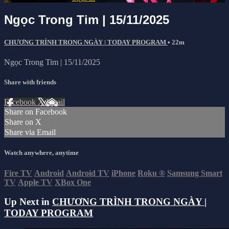
Ngọc Trong Tim | 15/11/2025
CHƯƠNG TRÌNH TRONG NGÀY | TODAY PROGRAM
• 22m
Ngọc Trong Tim | 15/11/2025
Share with friends
Facebook
X
Email
Share on Facebook
Share on X
Share via Email
Watch anywhere, anytime
Fire TV
Android
Android TV
iPhone
Roku
®
Samsung Smart
TV
Apple TV
XBox One
Up Next in
CHƯƠNG TRÌNH TRONG NGÀY |
TODAY PROGRAM