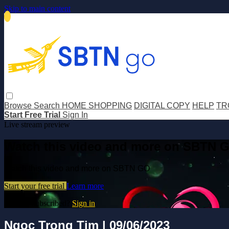
Skip to main content
Browse
Search
HOME SHOPPING
DIGITAL COPY
HELP
TR
Start Free Trial
Sign In
Live stream preview
Watch this video and more on SBTN 
Watch this video and more on SBTN GO
Start your free trial
Learn more
Already subscribed?
Sign in
Ngọc Trong Tim | 09/06/2023