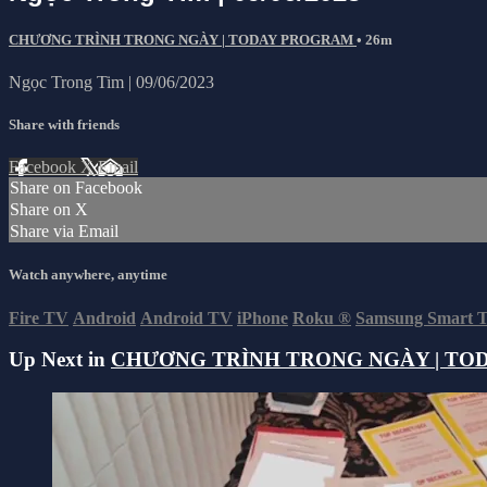
CHƯƠNG TRÌNH TRONG NGÀY | TODAY PROGRAM
• 26m
Ngọc Trong Tim | 09/06/2023
Share with friends
Facebook
X
Email
Share on Facebook
Share on X
Share via Email
Watch anywhere, anytime
Fire TV
Android
Android TV
iPhone
Roku
®
Samsung Smart 
Up Next in
CHƯƠNG TRÌNH TRONG NGÀY | TO