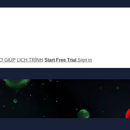
Ợ GIÚP
LỊCH TRÌNH
Start Free Trial
Sign in
GO