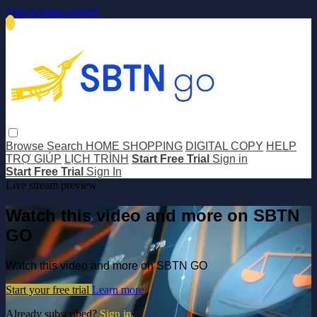
Skip to main content
Browse
Search
HOME SHOPPING
DIGITAL COPY
HELP
TRỢ GIÚP
LỊCH TRÌNH
Start Free Trial
Sign in
Start Free Trial
Sign In
Live stream preview
Watch this video and more on SBTN
GO
Watch this video and more on SBTN GO
Start your free trial
Learn more
Already subscribed?
Sign in