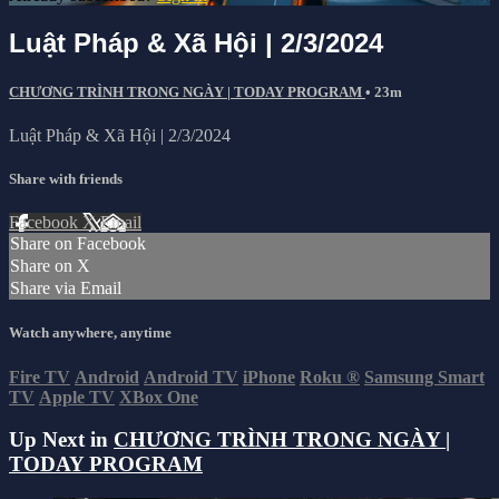
Luật Pháp & Xã Hội | 2/3/2024
CHƯƠNG TRÌNH TRONG NGÀY | TODAY PROGRAM
• 23m
Luật Pháp & Xã Hội | 2/3/2024
Share with friends
Facebook
X
Email
Share on Facebook
Share on X
Share via Email
Watch anywhere, anytime
Fire TV
Android
Android TV
iPhone
Roku
®
Samsung Smart
TV
Apple TV
XBox One
Up Next in
CHƯƠNG TRÌNH TRONG NGÀY |
TODAY PROGRAM