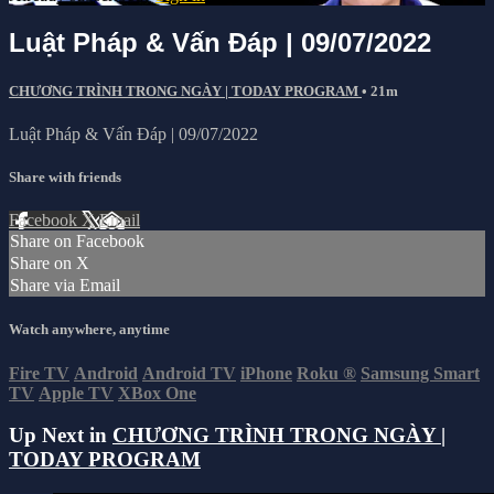
Luật Pháp & Vấn Đáp | 09/07/2022
CHƯƠNG TRÌNH TRONG NGÀY | TODAY PROGRAM
• 21m
Luật Pháp & Vấn Đáp | 09/07/2022
Share with friends
Facebook
X
Email
Share on Facebook
Share on X
Share via Email
Watch anywhere, anytime
Fire TV
Android
Android TV
iPhone
Roku
®
Samsung Smart
TV
Apple TV
XBox One
Up Next in
CHƯƠNG TRÌNH TRONG NGÀY |
TODAY PROGRAM