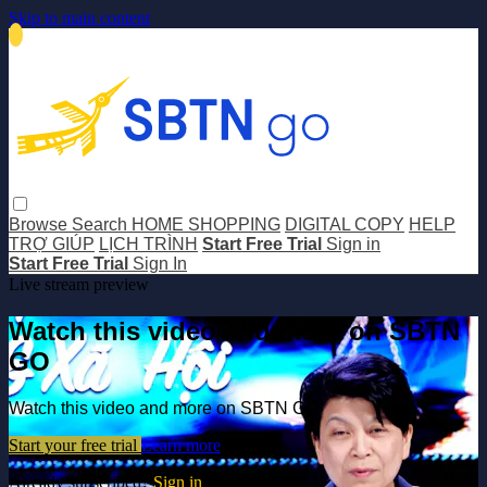
Skip to main content
Browse
Search
HOME SHOPPING
DIGITAL COPY
HELP
TRỢ GIÚP
LỊCH TRÌNH
Start Free Trial
Sign in
Start Free Trial
Sign In
Live stream preview
Watch this video and more on SBTN
GO
Watch this video and more on SBTN GO
Start your free trial
Learn more
Already subscribed?
Sign in