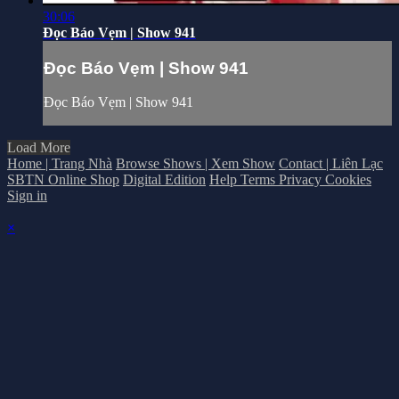
30:06
Đọc Báo Vẹm | Show 941
Đọc Báo Vẹm | Show 941
Đọc Báo Vẹm | Show 941
Load More
Home | Trang Nhà
Browse Shows | Xem Show
Contact | Liên Lạc
SBTN Online Shop
Digital Edition
Help
Terms
Privacy
Cookies
Sign in
×