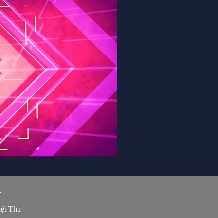
.
ệt Thu