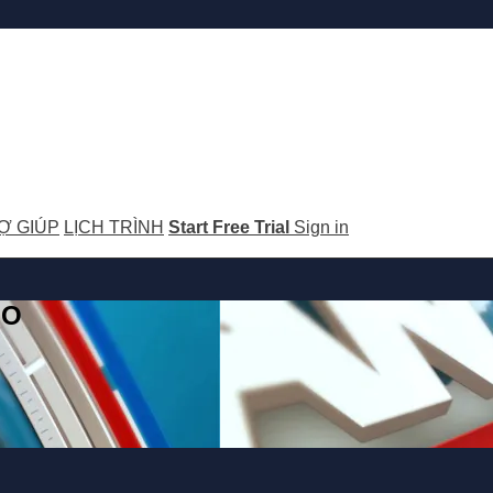
Ợ GIÚP
LỊCH TRÌNH
Start Free Trial
Sign in
GO