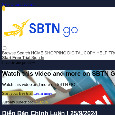
Skip to main content
Browse
Search
HOME SHOPPING
DIGITAL COPY
HELP
TR
Start Free Trial
Sign In
Live stream preview
Watch this video and more on SBTN 
Watch this video and more on SBTN GO
Start your free trial
Learn more
Already subscribed?
Sign in
Diễn Đàn Chính Luận | 25/9/2024