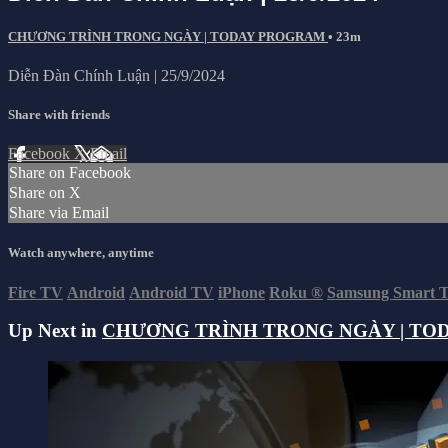
CHƯƠNG TRÌNH TRONG NGÀY | TODAY PROGRAM
• 23m
Diễn Đàn Chính Luận | 25/9/2024
Share with friends
Facebook
X
Email
Share on Facebook
Share on X
Share via Email
Watch anywhere, anytime
Fire TV
Android
Android TV
iPhone
Roku
®
Samsung Smart 
Up Next in
CHƯƠNG TRÌNH TRONG NGÀY | TO