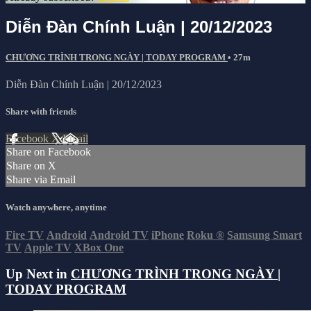
Diễn Đàn Chính Luận | 20/12/2023
CHƯƠNG TRÌNH TRONG NGÀY | TODAY PROGRAM
• 27m
Diễn Đàn Chính Luận | 20/12/2023
Share with friends
Facebook
X
Email
Share on Facebook
Share on X
Share via Email
Watch anywhere, anytime
Fire TV
Android
Android TV
iPhone
Roku
®
Samsung Smart
TV
Apple TV
XBox One
Up Next in
CHƯƠNG TRÌNH TRONG NGÀY |
TODAY PROGRAM