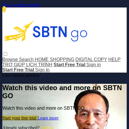
Skip to main content
Browse
Search
HOME SHOPPING
DIGITAL COPY
HELP
TRỢ GIÚP
LỊCH TRÌNH
Start Free Trial
Sign in
Start Free Trial
Sign In
Live stream preview
Watch this video and more on SBTN
GO
Watch this video and more on SBTN GO
Start your free trial
Learn more
Already subscribed?
Sign in