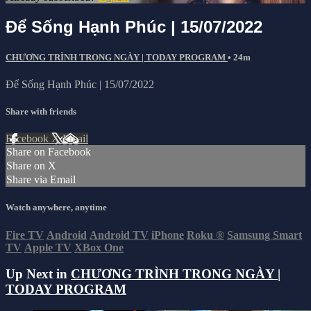
Để Sống Hạnh Phúc | 15/07/2022
CHƯƠNG TRÌNH TRONG NGÀY | TODAY PROGRAM
• 24m
Để Sống Hạnh Phúc | 15/07/2022
Share with friends
Facebook
X
Email
Share on Facebook
Share on X
Share via Email
Watch anywhere, anytime
Fire TV
Android
Android TV
iPhone
Roku
®
Samsung Smart
TV
Apple TV
XBox One
Up Next in
CHƯƠNG TRÌNH TRONG NGÀY |
TODAY PROGRAM