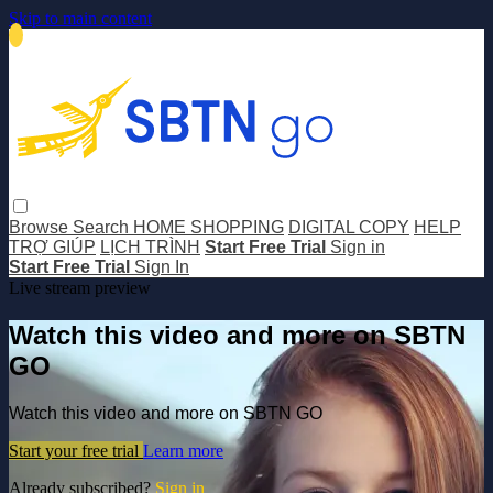
Skip to main content
Browse
Search
HOME SHOPPING
DIGITAL COPY
HELP
TRỢ GIÚP
LỊCH TRÌNH
Start Free Trial
Sign in
Start Free Trial
Sign In
Live stream preview
Watch this video and more on SBTN
GO
Watch this video and more on SBTN GO
Start your free trial
Learn more
Already subscribed?
Sign in