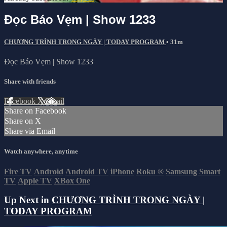
Đọc Báo Vẹm | Show 1233
CHƯƠNG TRÌNH TRONG NGÀY | TODAY PROGRAM
• 31m
Đọc Báo Vẹm | Show 1233
Share with friends
Facebook
X
Email
Share on Facebook
Share on X
Share via Email
Watch anywhere, anytime
Fire TV
Android
Android TV
iPhone
Roku
®
Samsung Smart
TV
Apple TV
XBox One
Up Next in
CHƯƠNG TRÌNH TRONG NGÀY |
TODAY PROGRAM