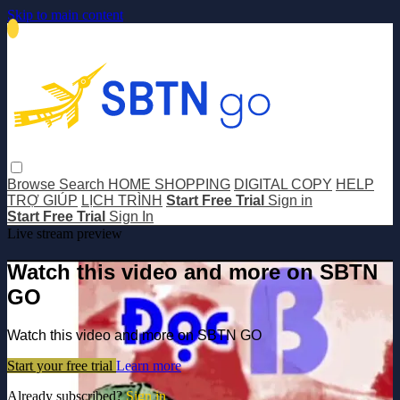
Skip to main content
Browse
Search
HOME SHOPPING
DIGITAL COPY
HELP
TRỢ GIÚP
LỊCH TRÌNH
Start Free Trial
Sign in
Start Free Trial
Sign In
Live stream preview
Watch this video and more on SBTN
GO
Watch this video and more on SBTN GO
Start your free trial
Learn more
Already subscribed?
Sign in