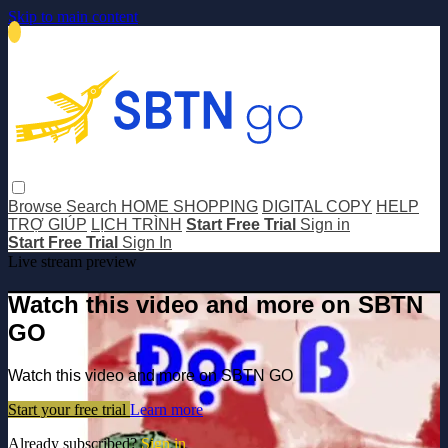
Skip to main content
Browse
Search
HOME SHOPPING
DIGITAL COPY
HELP
TRỢ GIÚP
LỊCH TRÌNH
Start Free Trial
Sign in
Start Free Trial
Sign In
Live stream preview
Watch this video and more on SBTN
GO
Watch this video and more on SBTN GO
Start your free trial
Learn more
Already subscribed?
Sign in