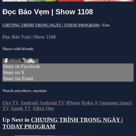
Đọc Báo Vẹm | Show 1108
CHƯƠNG TRÌNH TRONG NGÀY | TODAY PROGRAM
• 32m
Đọc Báo Vẹm | Show 1108
Share with friends
Facebook
X
Email
Share on Facebook
Share on X
Share via Email
Watch anywhere, anytime
Fire TV
Android
Android TV
iPhone
Roku
®
Samsung Smart
TV
Apple TV
XBox One
Up Next in
CHƯƠNG TRÌNH TRONG NGÀY |
TODAY PROGRAM